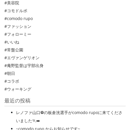
#美容院
#コモドルポ
#comodo rupo
#ファッション
#フォローミー
#いいね
#常盤公園
#エヴァンゲリオン
#庵野監督は宇部出身
#朝日
#コラボ
#ウォーキング
最近の投稿
レノファ山口⚽️の板倉洸選手がcomodo rupoに来てくださ
いました🏃‍➡️
~comodo rupo からお知らせです~