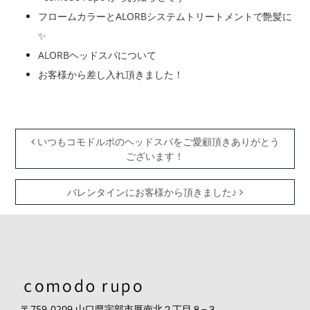
フロームカラーとALORBシステムトリートメントで艶髪に
✨
ALORBヘッドスパについて
お客様から差し入れ頂きました！
投稿ナビゲーション
いつもコモドルポのヘッドスパをご愛顧頂きありがとう
ございます！
バレンタインにお客様から頂きました♪
〒759-0209 山口県宇部市厚南北２丁目８−３