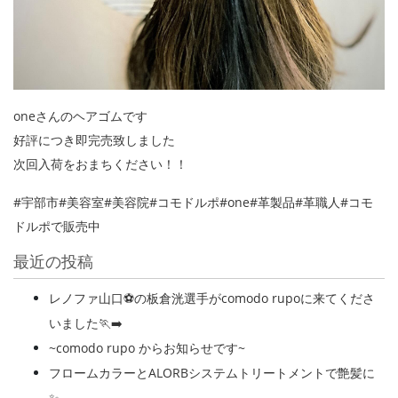
oneさんのヘアゴムです
好評につき即完売致しました
次回入荷をおまちください！！
#宇部市#美容室#美容院#コモドルポ#one#革製品#革職人#コモ
ドルポで販売中
最近の投稿
レノファ山口⚽️の板倉洸選手がcomodo rupoに来てくださ
いました🏃‍➡️
~comodo rupo からお知らせです~
フロームカラーとALORBシステムトリートメントで艶髪に
✨